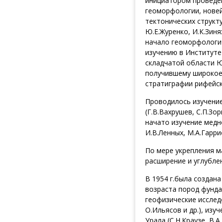
инициатором проведен
геоморфологии, нове
тектонических структ
Ю.Е.Журенко, И.К.Зиня
начало геоморфологи
изучению в Институте
складчатой области Юж
получившему широкое 
стратиграфии рифейс
Проводилось изучение
(Г.В.Вахрушев, С.П.Зор
начато изучение медн
И.В.Ленных, М.А.Гаррис
По мере укрепления м
расширение и углубле
В 1954 г.была создан
возраста пород фундам
геофизические исслед
О.Ильясов и др.), из
Урала (С.Н.Краузе, В.