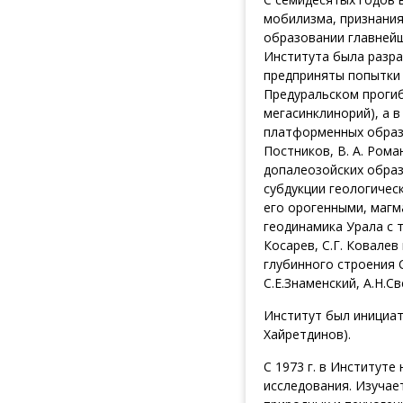
мобилизма, признания
образовании главнейши
Института была разра
предприняты попытки 
Предуральском прогиб
мегасинклинорий), а 
платформенных образов
Постников, В. А. Ром
допалеозойских образ
субдукции геологичес
его орогенными, магм
геодинамика Урала с то
Косарев, С.Г. Ковалев
глубинного строения 
С.Е.Знаменский, А.Н.Св
Институт был инициат
Хайретдинов).
С 1973 г. в Институте
исследования. Изуча