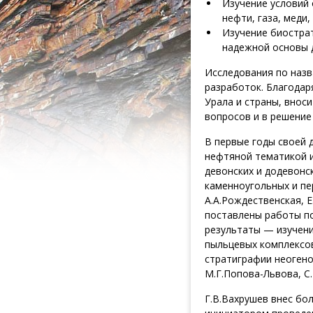
Изучение условий
нефти, газа, меди,
Изучение биостра
надежной основы 
Исследования по наз
разработок. Благодар
Урала и страны, внос
вопросов и в решение
В первые годы своей 
нефтяной тематикой 
девонских и додевонс
каменноугольных и пе
А.А.Рождественская, Е
поставлены работы п
результаты — изучени
пыльцевых комплексов
стратиграфии неогено
М.Г.Попова-Львова, С.
Г.В.Вахрушев внес бо