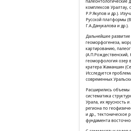
палеонтологические д
комплексов Уралтау, 
Р.Р.Якупов и др.). И
Русской платформы (В.
Г.А.Данукалова и др.).
Дальнейшее развитие 
геоморфогенеза, мор
картированию, палео
(А.П.Рождественский, 
геоморфология озер в
кратера Жаманшин (Сев
Исследуется проблем
современных Уральски
Расширились объемы и
систематика структур
Урала, их ярусность и
региона по геофизичес
и др., тектоническое
фундамента восточной
С семидесятых годов 