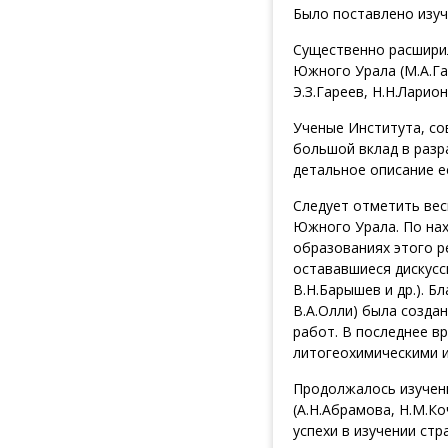
Было поставлено изуч
Существенно расшири
Южного Урала (М.А.Гар
Э.З.Гареев, Н.Н.Ларион
Ученые Института, со
большой вклад в разр
детальное описание е
Следует отметить вес
Южного Урала. По нах
образованиях этого р
остававшиеся дискусс
В.Н.Барышев и др.). Б
В.А.Олли) была созда
работ. В последнее в
литогеохимическими и
Продолжалось изучен
(А.Н.Абрамова, Н.М.Ко
успехи в изучении ст