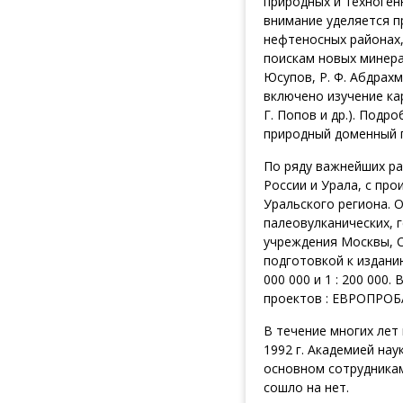
природных и техноген
внимание уделяется п
нефтеносных районах,
поискам новых минера
Юсупов, Р. Ф. Абдрахма
включено изучение кар
Г. Попов и др.). Под
природный доменный пр
По ряду важнейших ра
России и Урала, с пр
Уральского региона. 
палеовулканических, 
учреждения Москвы, С
подготовкой к издани
000 000 и 1 : 200 00
проектов : ЕВРОПРОБА 
В течение многих лет
1992 г. Академией на
основном сотрудникам
сошло на нет.