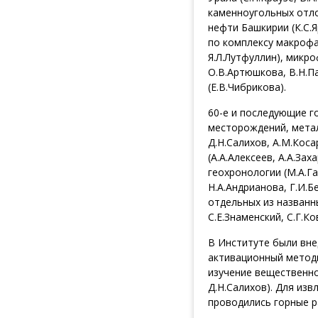
каменноугольных отло
нефти Башкирии (К.С.
по комплексу макрофа
Я.Л.Лутфуллин), микро
О.В.Артюшкова, В.Н.Па
(Е.В.Чибрикова).
60-е и последующие г
месторождений, метал
Д.Н.Салихов, А.М.Коса
(А.А.Алексеев, А.А.За
геохронологии (М.А.Га
Н.А.Андрианова, Г.И.Б
отдельных из названн
С.Е.Знаменский, С.Г.Ко
В Институте были вн
активационный методы
изучение вещественно
Д.Н.Салихов). Для из
проводились горные р